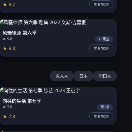
★ 8.7
想看/预约
风骚律师 第六季
🔥 9.8
13集全
★ 9.8
想看/预约
真人秀
音乐
脱口秀
向往的生活 第七季
🔥 7.8
第7季
★ 7.8
想看/预约