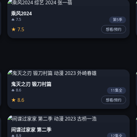
乘风2024
🔥 7.5
第5季
★ 7.5
想看/预约
鬼灭之刃 锻刀村篇
🔥 8.6
11集全
★ 8.6
想看/预约
间谍过家家 第二季
🔥 8.9
12集全