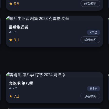
★ 8.5
想看/预约
最后生还者
🔥 9.1
9集全
★ 9.1
想看/预约
奔跑吧 第八季
🔥 7.2
第8季
★ 7.2
想看/预约